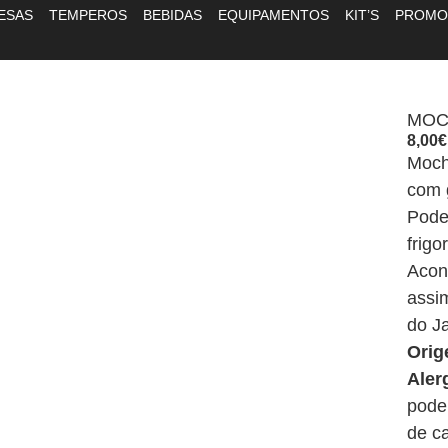
ESAS
TEMPEROS
BEBIDAS
EQUIPAMENTOS
KIT’S
PROMO
MOC
8,00
€
Mochi
com 
Pode
frigo
Acon
assim
do J
Ori
Ale
pode 
de ca