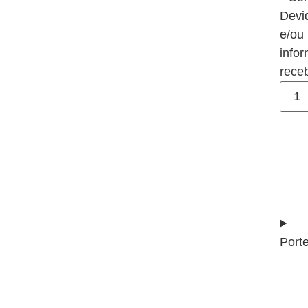
Devi
e/ou
info
rece
Port