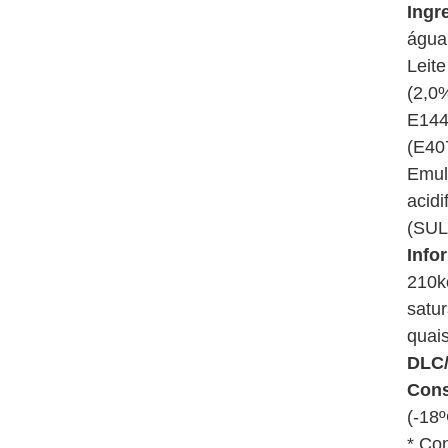
Ingr
água
Leit
(2,0
E144
(E40
Emul
acid
(SUL
Info
210kc
satur
quai
DLC
Con
(-18
* Con