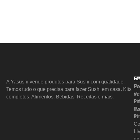
M
L
P
A Yasushi vende produtos para Sushi com qualidade.
Pol
Fa
Temos tudo o que precisa para fazer Sushi em casa. Kits
de
Wh
completos, Alimentos, Bebidas, Receitas e mais.
Pr
Li
Re
Tw
de
Pi
Co
Li
de