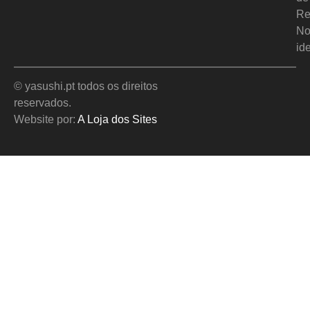
Re
No
id
© yasushi.pt todos os direitos
reservados.
Website por:
A Loja dos Sites