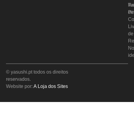
Re
Tw
de
Pi
Co
Li
de
Re
No
id
© yasushi.pt todos os direitos
reservados.
Website por:
A Loja dos Sites