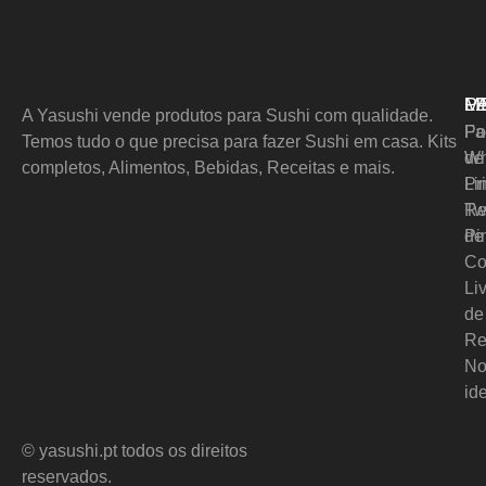
M
L
P
A Yasushi vende produtos para Sushi com qualidade.
Pol
Fa
Temos tudo o que precisa para fazer Sushi em casa. Kits
de
Wh
completos, Alimentos, Bebidas, Receitas e mais.
Pr
Li
Re
Tw
de
Pi
Co
Li
de
Re
No
id
© yasushi.pt todos os direitos
reservados.