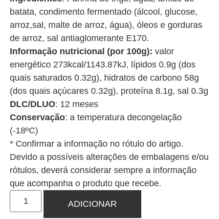
batata, condimento fermentado (álcool, glucose,
arroz,sal, malte de arroz, água), óleos e gorduras
de arroz, sal antiaglomerante E170.
Informação nutricional (por 100g):
valor
energético 273kcal/1143.87kJ, lípidos 0.9g (dos
quais saturados 0.32g), hidratos de carbono 58g
(dos quais açúcares 0.32g), proteína 8.1g, sal 0.3g
DLC/DLUO
: 12 meses
Conservação
: a temperatura decongelação
(-18ºC)
* Confirmar a informação no rótulo do artigo.
Devido a possíveis alterações de embalagens e/ou
rótulos, deverá considerar sempre a informação
que acompanha o produto que recebe.
ADICIONAR