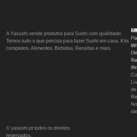
M
L
P
A Yasushi vende produtos para Sushi com qualidade.
Pol
Fa
Temos tudo o que precisa para fazer Sushi em casa. Kits
de
Wh
completos, Alimentos, Bebidas, Receitas e mais.
Pr
Li
Re
Tw
de
Pi
Co
Li
de
Re
No
id
© yasushi.pt todos os direitos
reservados.