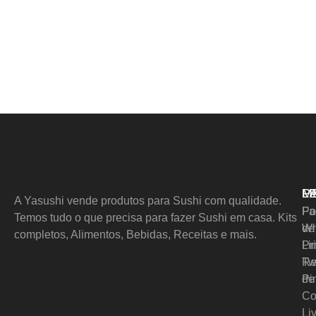
M
L
P
A Yasushi vende produtos para Sushi com qualidade.
Pol
Fa
Temos tudo o que precisa para fazer Sushi em casa. Kits
de
Wh
completos, Alimentos, Bebidas, Receitas e mais.
Pr
Li
Re
Tw
de
Pi
Co
Li