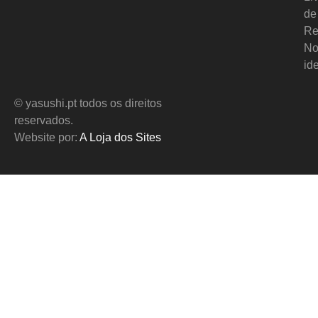
de
Re
No
id
© yasushi.pt todos os direitos
reservados.
Website por:
A Loja dos Sites