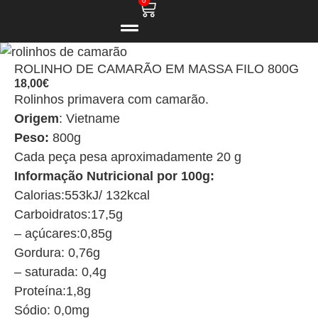
0
ROLINHO DE CAMARÃO EM MASSA FILO 800G
18,00
€
Rolinhos primavera com camarão.
Origem
: Vietname
Peso:
800g
Cada peça pesa aproximadamente 20 g
Informação Nutricional por 100g:
Calorias:553kJ/ 132kcal
Carboidratos:17,5g
– açúcares:0,85g
Gordura: 0,76g
– saturada: 0,4g
Proteína:1,8g
Sódio: 0,0mg