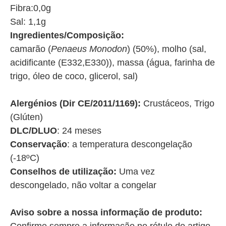
Fibra:0,0g
Sal: 1,1g
Ingredientes/Composição:
camarão (
Penaeus Monodon
) (50%), molho (sal,
acidificante (E332,E330)), massa (água, farinha de
trigo, óleo de coco, glicerol, sal)
Alergénios (Dir CE/2011/1169):
Crustáceos, Trigo
(Glúten)
DLC/DLUO
: 24 meses
Conservação
: a temperatura descongelação
(-18ºC)
Conselhos de utilização:
Uma vez
descongelado, não voltar a congelar
Aviso sobre a nossa informação de produto: