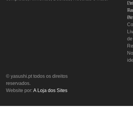
Pr
Li
Re
Tw
de
Pi
Co
Li
de
Re
No
id
© yasushi.pt todos os direitos
reservados.
Website por:
A Loja dos Sites