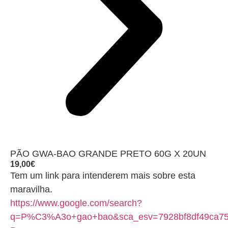
PÃO GWA-BAO GRANDE PRETO 60G X 20UN
19,00
€
Tem um link para intenderem mais sobre esta
maravilha.
https://www.google.com/search?
q=P%C3%A3o+gao+bao&sca_esv=7928bf8df49ca7