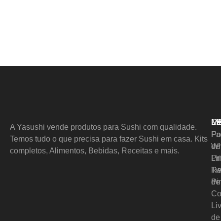
M
L
P
A Yasushi vende produtos para Sushi com qualidade.
Pol
Fa
Temos tudo o que precisa para fazer Sushi em casa. Kits
de
Wh
completos, Alimentos, Bebidas, Receitas e mais.
Pr
Li
Re
Tw
de
Pi
Co
Li
de