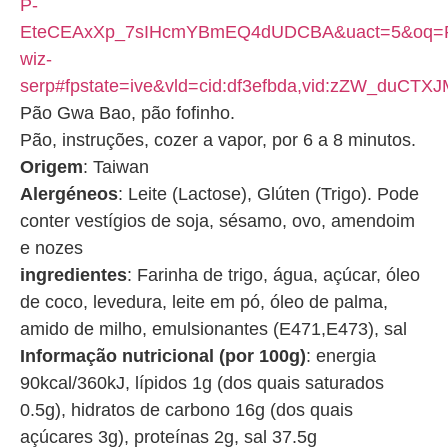
P-
EteCEAxXp_7sIHcmYBmEQ4dUDCBA&uact=5&oq=
wiz-
serp#fpstate=ive&vld=cid:df3efbda,vid:zZW_duCTXJM
Pão Gwa Bao, pão fofinho.
Pão, instruções, cozer a vapor, por 6 a 8 minutos.
Origem
: Taiwan
Alergéneos
: Leite (Lactose), Glúten (Trigo). Pode
conter vestígios de soja, sésamo, ovo, amendoim
e nozes
ingredientes
: Farinha de trigo, água, açúcar, óleo
de coco, levedura, leite em pó, óleo de palma,
amido de milho, emulsionantes (E471,E473), sal
Informação nutricional (por 100g)
: energia
90kcal/360kJ, lípidos 1g (dos quais saturados
0.5g), hidratos de carbono 16g (dos quais
açúcares 3g), proteínas 2g, sal 37.5g