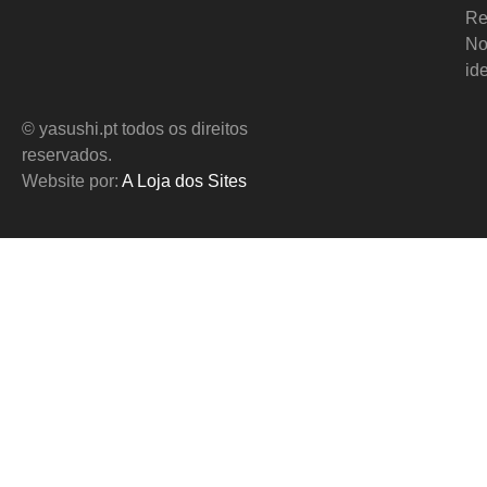
Re
No
id
© yasushi.pt todos os direitos
reservados.
Website por:
A Loja dos Sites