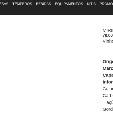
ESAS
TEMPEROS
BEBIDAS
EQUIPAMENTOS
KIT’S
PROMO
MIRI
70,00
Vinh
Ori
Marc
Capa
Info
Calo
Carb
– aç
Gord