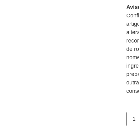
Avis
Conf
artig
alter
reco
de r
nome
ingr
prep
outra
cons