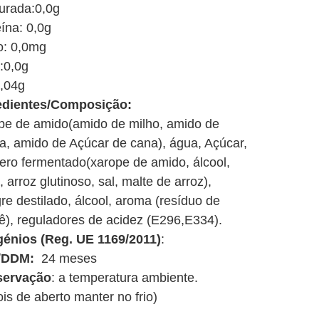
turada:0,0g
ína: 0,0g
o: 0,0mg
:0,0g
0,04g
edientes/Composição:
pe de amido(amido de milho, amido de
ta, amido de Açúcar de cana), água, Açúcar,
ero fermentado(xarope de amido, álcool,
, arroz glutinoso, sal, malte de arroz),
re destilado, álcool, aroma (resíduo de
ê), reguladores de acidez (E296,E334).
génios (Reg. UE 1169/2011)
:
/DDM:
24 meses
servação
: a temperatura ambiente.
is de aberto manter no frio)