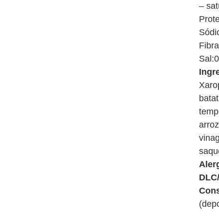
– sa
Prote
Sódi
Fibra
Sal:
Ingr
Xaro
bata
temp
arroz
vinag
saqu
Aler
DLC
Con
(depo