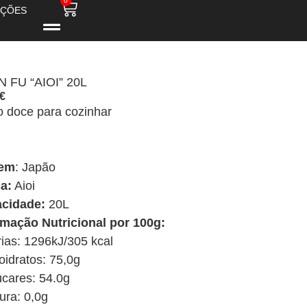
0
ÇÕES
N FU “AIOI” 20L
€
o doce para cozinhar
gem
: Japão
a:
Aioi
cidade:
20L
rmação Nutricional por 100g:
rias: 1296kJ/305 kcal
oidratos: 75,0g
úcares: 54.0g
ura: 0,0g