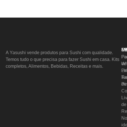
M
L
P
A Yasushi vende produtos para Sushi com qualidade.
Pol
Fa
Temos tudo o que precisa para fazer Sushi em casa. Kits
de
Wh
completos, Alimentos, Bebidas, Receitas e mais.
Pr
Li
Re
Tw
de
Pi
Co
Li
de
Re
No
id