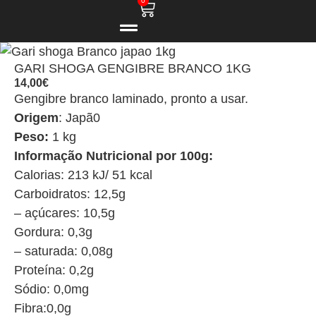
0
GARI SHOGA GENGIBRE BRANCO 1KG
14,00
€
Gengibre branco laminado, pronto a usar.
Origem
: Japã0
Peso:
1 kg
Informação Nutricional por 100g:
Calorias: 213 kJ/ 51 kcal
Carboidratos: 12,5g
– açúcares: 10,5g
Gordura: 0,3g
– saturada: 0,08g
Proteína: 0,2g
Sódio: 0,0mg
Fibra:0,0g