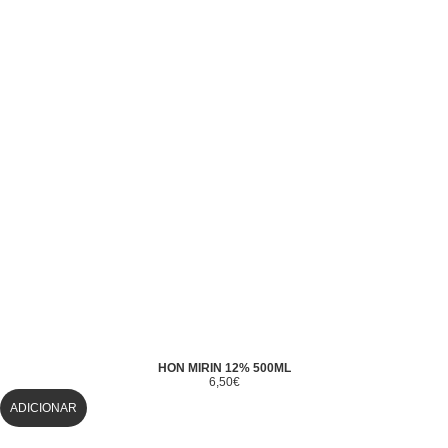
HON MIRIN 12% 500ML
6,50
€
ADICIONAR