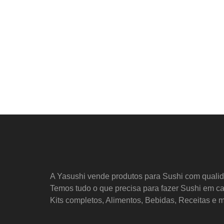
A Yasushi vende produtos para Sushi com quali
Temos tudo o que precisa para fazer Sushi em ca
Kits completos, Alimentos, Bebidas, Receitas e m