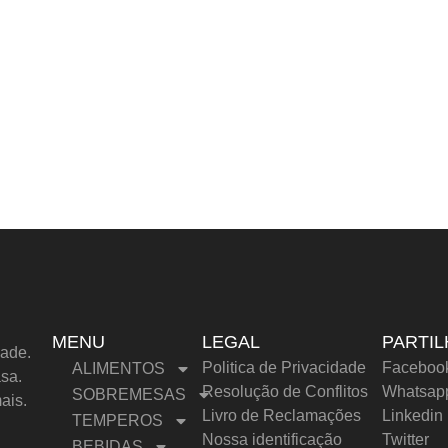
MENU
LEGAL
PARTIL
dade.
Politica de Privacidade
Faceboo
ALIMENTOS
sa.
Resolução de Conflitos
Whatsap
SOBREMESAS
ais.
Livro de Reclamações
Linkedin
TEMPEROS
Nossa identificação
Twitter
BEBIDAS